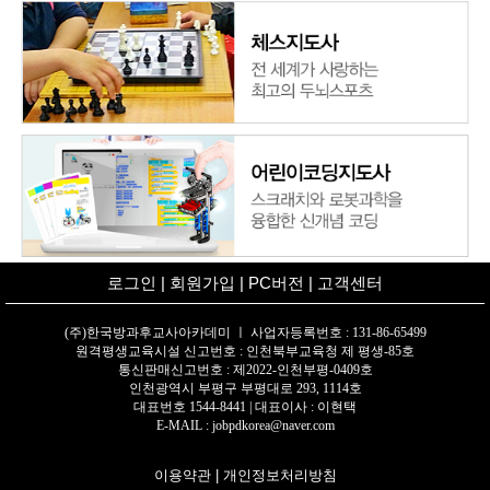
로그인
|
회원가입
|
PC버전
|
고객센터
(주)한국방과후교사아카데미 ㅣ 사업자등록번호 : 131-86-65499
원격평생교육시설 신고번호 : 인천북부교육청 제 평생-85호
통신판매신고번호 : 제2022-인천부평-0409호
인천광역시 부평구 부평대로 293, 1114호
대표번호 1544-8441 | 대표이사 : 이현택
E-MAIL : jobpdkorea@naver.com
이용약관
|
개인정보처리방침